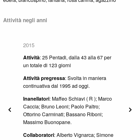
Attività negli anni
2016
Attività
: Dal 30 luglio (pentade 43) al 31
dicembre (pentade 73) per un totale di 139
giornate di attività.
Attività pregressa
: Svolta in maniera
continuativa dal 1995 ad oggi.
Inanellatori
: Maffeo Schiavi (R); Marco
Precedente
Segu
Caccia; Bruno Leoni; Danila Mastronardi.
Collaboratori
: Francesca Baccalini;
Leandro Buongiovanni; Claudia Del