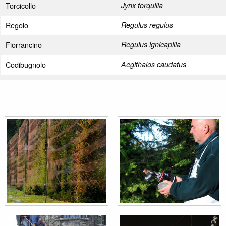
Torcicollo
Jynx torquilla
Regolo
Regulus regulus
Fiorrancino
Regulus ignicapilla
Codibugnolo
Aegithalos caudatus
Capinera
Sylvia atricapilla
Luì piccolo
Phylloscopus collybita
Luì grosso
Phylloscopus trochilus
Pettirosso
Erithacus rubecula
Balia nera
Ficedula hypoleuca
Usignolo
Luscinia megarhynchos
Ballerina gialla
Motacilla cinerea
Pigliamosche
Muscicapa striata