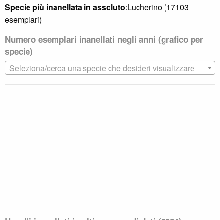
Specie più inanellata in assoluto
:Lucherino (17103
2012
4074
esemplari)
2013
1849
Numero esemplari inanellati negli anni (grafico per
2014
3959
specie)
Seleziona/cerca una specie che desideri visualizzare
2015
2163
2016
2221
2017
4086
2018
2998
2019
4197
2020
1462
2021
2824
1
avanti