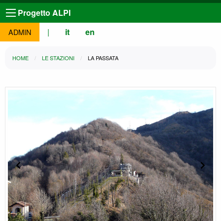
Progetto ALPI
|
it
en
ADMIN
HOME
LE STAZIONI
LA PASSATA
Slide precedente
Slide