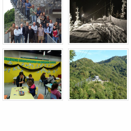
Cinciallegra
Parus major
Cincia mora
Periparus ater
Fagiano comune
Phasianus colchicus
Luì bianco
Phylloscopus bonelli
Luì verde
Phylloscopus sibilatrix
Picchio verde
Picus viridis
Passera scopaiola
Prunella modularis
Ciuffolotto
Pyrrhula pyrrhula
Beccaccia
Scolopax rusticola
Verzellino
Serinus serinus
Picchio muratore
Sitta europaea