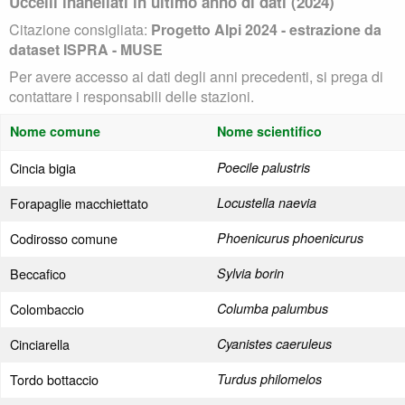
Uccelli inanellati in ultimo anno di dati (2024)
Citazione consigliata:
Progetto Alpi 2024 - estrazione da
dataset ISPRA - MUSE
Per avere accesso ai dati degli anni precedenti, si prega di
contattare i responsabili delle stazioni.
Nome comune
Nome scientifico
Cincia bigia
Poecile palustris
Forapaglie macchiettato
Locustella naevia
Codirosso comune
Phoenicurus phoenicurus
Beccafico
Sylvia borin
Colombaccio
Columba palumbus
Cinciarella
Cyanistes caeruleus
Tordo bottaccio
Turdus philomelos