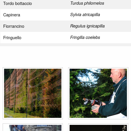
Tordo bottaccio
Turdus philomelos
Capinera
Sylvia atricapilla
Fiorrancino
Regulus ignicapilla
Fringuello
Fringilla coelebs
Pettirosso
Erithacus rubecula
Balia nera
Ficedula hypoleuca
Peppola
Fringilla montifringilla
Canapino maggiore
Hippolais icterina
Torcicollo
Jynx torquilla
Averla piccola
Lanius collurio
Forapaglie macchiettato
Locustella naevia
Cincia dal ciuffo
Lophophanes cristatus