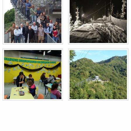
Crociere
Loxia curvirostra
Usignolo
Luscinia megarhynchos
Ballerina gialla
Motacilla cinerea
Pigliamosche
Muscicapa striata
Cinciallegra
Parus major
Fagiano comune
Phasianus colchicus
Codirosso comune
Phoenicurus phoenicurus
Luì bianco
Phylloscopus bonelli
Luì verde
Phylloscopus sibilatrix
Luì grosso
Phylloscopus trochilus
Picchio verde
Picus viridis