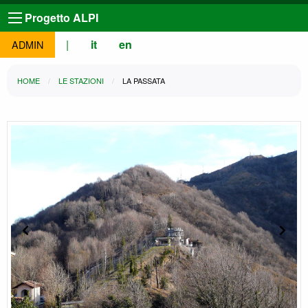
Progetto ALPI
|
it
en
ADMIN
HOME
LE STAZIONI
LA PASSATA
Slide precedente
Slide