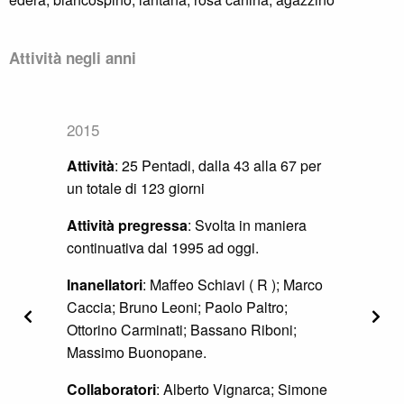
Attività negli anni
2016
Attività
: Dal 30 luglio (pentade 43) al 31
dicembre (pentade 73) per un totale di 139
giornate di attività.
Attività pregressa
: Svolta in maniera
continuativa dal 1995 ad oggi.
Inanellatori
: Maffeo Schiavi (R); Marco
Precedente
Segu
Caccia; Bruno Leoni; Danila Mastronardi.
Collaboratori
: Francesca Baccalini;
Leandro Buongiovanni; Claudia Del