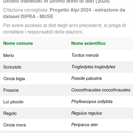
Uccelli inanellati in ultimo anno di dati (2024)
Citazione consigliata:
Progetto Alpi 2024 - estrazione da
dataset ISPRA - MUSE
Per avere accesso ai dati degli anni precedenti, si prega di
contattare i responsabili delle stazioni.
Nome comune
Nome scientifico
Merlo
Turdus merula
Scricciolo
Troglodytes troglodytes
Cincia bigia
Poecile palustris
Frosone
Coccothraustes coccothraustes
Luì piccolo
Phylloscopus collybita
Regolo
Regulus regulus
Cincia mora
Periparus ater