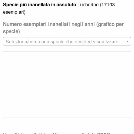
Specie più inanellata in assoluto
:Lucherino (17103
2012
4074
esemplari)
2013
1849
Numero esemplari inanellati negli anni (grafico per
2014
3959
specie)
Seleziona/cerca una specie che desideri visualizzare
2015
2163
2016
2221
2017
4086
2018
2998
2019
4197
2020
1462
2021
2824
1
avanti