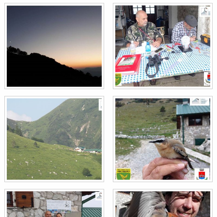
Zigolo muciatto
Emberiza cia
Pettirosso
Erithacus rubecula
Balia nera
Ficedula hypoleuca
Fringuello
Fringilla coelebs
Peppola
Fringilla montifringilla
Culbianco
Oenanthe oenanthe
Cinciallegra
Parus major
Cincia mora
Periparus ater
Codirosso spazzacamino
Phoenicurus ochruros
Codirosso comune
Phoenicurus phoenicurus
Luì piccolo
Phylloscopus collybita