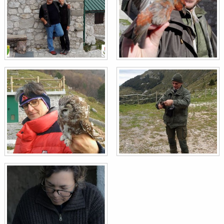
Picchio cenerino
Picus canus
Cincia alpestre
Poecile montanus
Cincia bigia
Poecile palustris
Passera scopaiola
Prunella modularis
Fiorrancino
Regulus ignicapilla
Regolo
Regulus regulus
Beccaccia
Scolopax rusticola
Picchio muratore
Sitta europaea
Capinera
Sylvia atricapilla
Scricciolo
Troglodytes troglodytes
Tordo sassello
Turdus iliacus
Merlo
Turdus merula