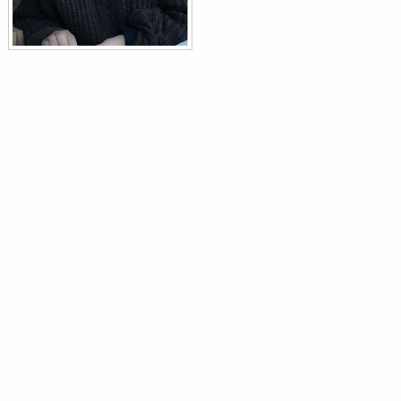
Tordo bottaccio
Turdus philomelos
Merlo dal collare
Turdus torquatus
Tordela
Turdus viscivorus