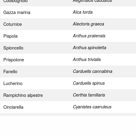
Codibugnolo
Aegithalos caudatus
Gazza marina
Alca torda
Coturnice
Alectoris graeca
Pispola
Anthus pratensis
Spioncello
Anthus spinoletta
Prispolone
Anthus trivialis
Fanello
Carduelis cannabina
Lucherino
Carduelis spinus
Rampichino alpestre
Certhia familiaris
Cinciarella
Cyanistes caeruleus
Picchio rosso maggiore
Dendrocopos major
Picchio nero
Dryocopus martius