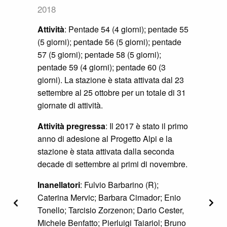
2018
Attività
: Pentade 54 (4 giorni); pentade 55
(5 giorni); pentade 56 (5 giorni); pentade
57 (5 giorni); pentade 58 (5 giorni);
pentade 59 (4 giorni); pentade 60 (3
giorni). La stazione è stata attivata dal 23
settembre al 25 ottobre per un totale di 31
giornate di attività.
Attività pregressa
: Il 2017 è stato il primo
anno di adesione al Progetto Alpi e la
stazione è stata attivata dalla seconda
decade di settembre ai primi di novembre.
Inanellatori
: Fulvio Barbarino (R);
Caterina Mervic; Barbara Cimador; Enio
Precedente
Segu
Tonello; Tarcisio Zorzenon; Dario Cester,
Michele Benfatto; Pierluigi Taiariol; Bruno