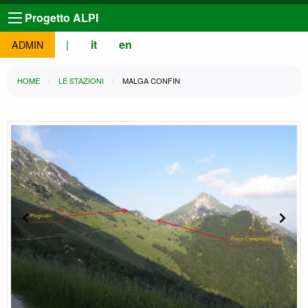
Progetto ALPI
|
it
en
ADMIN
HOME
LE STAZIONI
MALGA CONFIN
Slide precedente
Slide