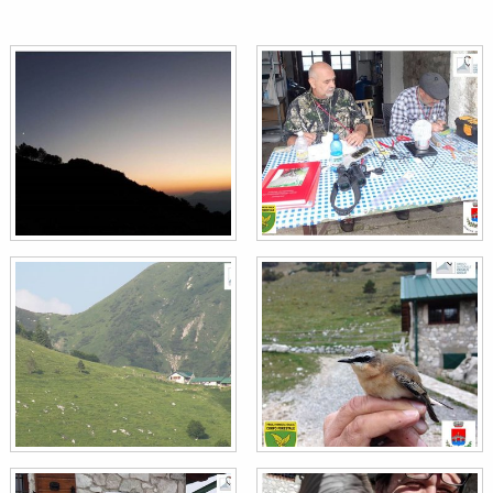
Peppola
Fringilla montifringilla
Fringuello
Fringilla coelebs
Spioncello
Anthus spinoletta
Merlo
Turdus merula
Codirosso spazzacamino
Phoenicurus ochruros
Pettirosso
Erithacus rubecula
Regolo
Regulus regulus
Sparviere
Accipiter nisus
Tordela
Turdus viscivorus
Coturnice
Alectoris graeca
Prispolone
Anthus trivialis
Fanello
Carduelis cannabina