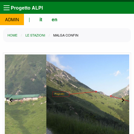
Progetto ALPI
|
it
en
ADMIN
HOME
LE STAZIONI
MALGA CONFIN
Slide precedente
Slide