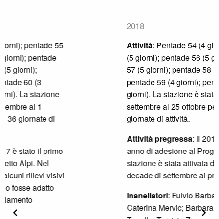
2018
Attività
: Pentade 54 (4 giorni); pentade 55
(5 giorni); pentade 56 (5 giorni); pentade
57 (5 giorni); pentade 58 (5 giorni);
pentade 59 (4 giorni); pentade 60 (3
giorni). La stazione è stata attivata dal 23
settembre al 25 ottobre per un totale di 31
giornate di attività.
Attività pregressa
: Il 2017 è stato il primo
anno di adesione al Progetto Alpi e la
stazione è stata attivata dalla seconda
decade di settembre ai primi di novembre.
Inanellatori
: Fulvio Barbarino (R);
Caterina Mervic; Barbara Cimador; Enio
Precedente
Segu