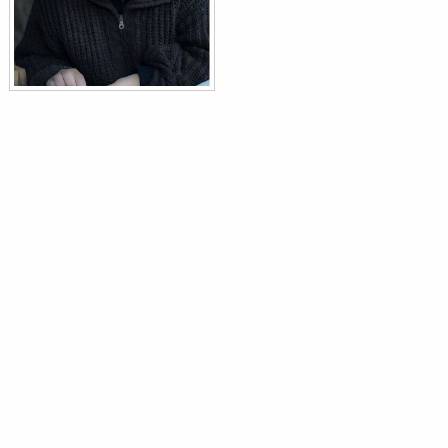
Picchio muratore
Sitta europaea
Capinera
Sylvia atricapilla
Scricciolo
Troglodytes troglodytes
Merlo dal collare
Turdus torquatus