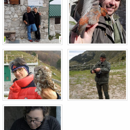
Rampichino alpestre
Certhia familiaris
Picchio nero
Dryocopus martius
Balia nera
Ficedula hypoleuca
Culbianco
Oenanthe oenanthe
Cinciallegra
Parus major
Codirosso comune
Phoenicurus phoenicurus
Luì piccolo
Phylloscopus collybita
Picchio cenerino
Picus canus
Cincia bigia
Poecile palustris
Fiorrancino
Regulus ignicapilla
Beccaccia
Scolopax rusticola