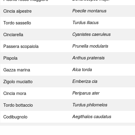
Cincia alpestre
Poecile montanus
Tordo sassello
Turdus iliacus
Cinciarella
Cyanistes caeruleus
Passera scopaiola
Prunella modularis
Pispola
Anthus pratensis
Gazza marina
Alca torda
Zigolo muciatto
Emberiza cia
Cincia mora
Periparus ater
Tordo bottaccio
Turdus philomelos
Codibugnolo
Aegithalos caudatus
Lucherino
Carduelis spinus