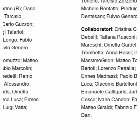
Tonello; Tarcisio Zorzenon; Dario Cester,
Michele Benfatto; Pierluigi Taiariol; Bruno
Dentesani; Fulvio Genero.
Collaboratori
: Cristina Comzzo; Elisa
Debelli; Tatiana Rusconi; Alexandra
Mareschi; Ornella Gardel; Marta
Trombetta; Anna Rossi; Irene Ceschia;
MassimoGrion; Matteo Toller; Alessandro
Bertoli; Lorenzo Petralia; Valter Simonitti;
Ermes Madrassi; Paolo Benedetti; Marco
Luca; Giacomo Bartelloni; NicolaCeschia;
Emanuele Calligaris; Juri da Pieve; Nicola
Cesco; Ivano Candon; Fabio Pambianchi;
Matteo Giraldi; Fabrizio Florit; Matteo dal
Dan.