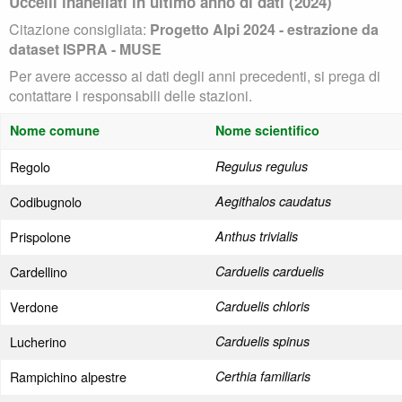
Uccelli inanellati in ultimo anno di dati (2024)
Citazione consigliata:
Progetto Alpi 2024 - estrazione da
dataset ISPRA - MUSE
Per avere accesso ai dati degli anni precedenti, si prega di
contattare i responsabili delle stazioni.
Nome comune
Nome scientifico
Regolo
Regulus regulus
Codibugnolo
Aegithalos caudatus
Prispolone
Anthus trivialis
Cardellino
Carduelis carduelis
Verdone
Carduelis chloris
Lucherino
Carduelis spinus
Rampichino alpestre
Certhia familiaris