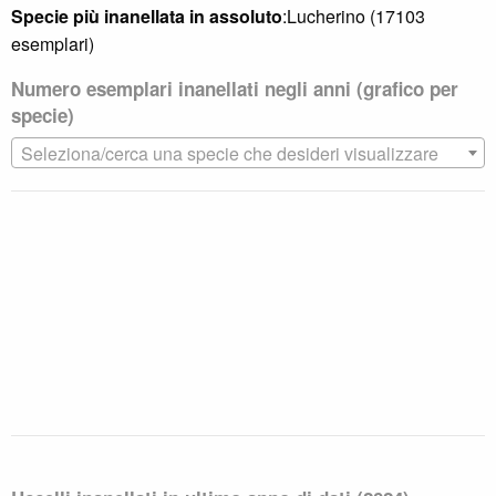
Specie più inanellata in assoluto
:Lucherino (17103
2012
4074
esemplari)
2013
1849
Numero esemplari inanellati negli anni (grafico per
2014
3959
specie)
Seleziona/cerca una specie che desideri visualizzare
2015
2163
2016
2221
2017
4086
2018
2998
2019
4197
2020
1462
2021
2824
1
avanti