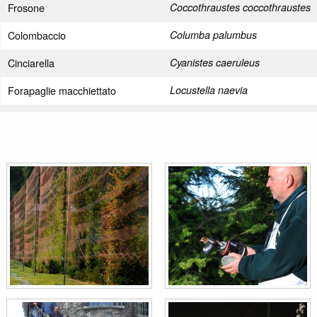
Frosone
Coccothraustes coccothraustes
Colombaccio
Columba palumbus
Cinciarella
Cyanistes caeruleus
Forapaglie macchiettato
Locustella naevia
Cincia dal ciuffo
Lophophanes cristatus
Crociere
Loxia curvirostra
Usignolo
Luscinia megarhynchos
Ballerina gialla
Motacilla cinerea
Fagiano comune
Phasianus colchicus
Luì verde
Phylloscopus sibilatrix
Picchio verde
Picus viridis
Passera scopaiola
Prunella modularis