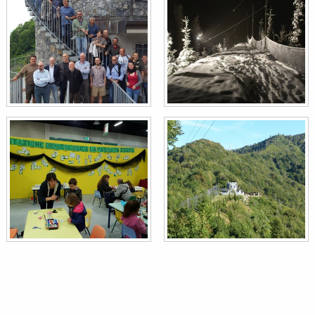
Ciuffolotto
Pyrrhula pyrrhula
Beccaccia
Scolopax rusticola
Verzellino
Serinus serinus
Picchio muratore
Sitta europaea
Bigiarella
Sylvia curruca
Scricciolo
Troglodytes troglodytes
Tordo sassello
Turdus iliacus
Tordo bottaccio
Turdus philomelos
Cesena
Turdus pilaris
Picchio nero
Dryocopus martius
Zigolo muciatto
Emberiza cia