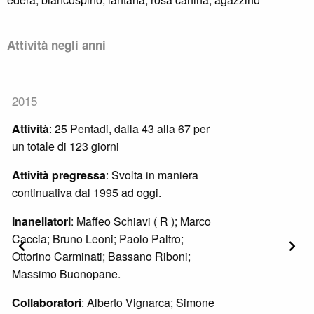
Attività negli anni
2016
Attività
: Dal 30 luglio (pentade 43) al 31
dicembre (pentade 73) per un totale di 139
giornate di attività.
Attività pregressa
: Svolta in maniera
continuativa dal 1995 ad oggi.
Inanellatori
: Maffeo Schiavi (R); Marco
Precedente
Segu
Caccia; Bruno Leoni; Danila Mastronardi.
Collaboratori
: Francesca Baccalini;
Leandro Buongiovanni; Claudia Del