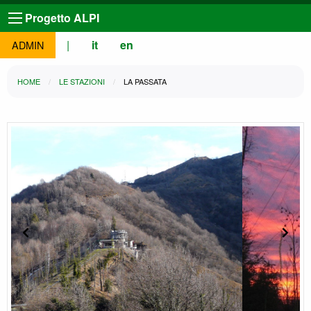
Progetto ALPI
|
it
en
ADMIN
HOME
LE STAZIONI
LA PASSATA
Slide precedente
Slide